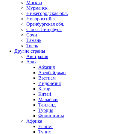
Москва
Мурманск
Нижегородская обл.
Новороссийск
Оренбургская обл.
Санкт-Петербург
Сочи
Тамань
Тверь
Другие страны
Австралия
Азия
Абхазия
Азербайджан
Вьетнам
Индонезия
Катар
Китай
Малайзия
Таиланд
Турция
Филиппины
Африка
Египет
Тунис