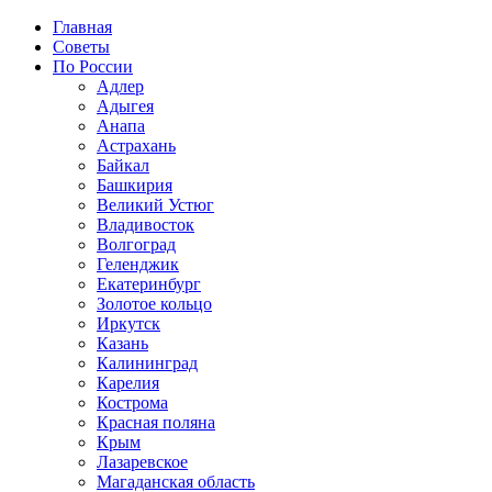
Главная
Советы
По России
Адлер
Адыгея
Анапа
Астрахань
Байкал
Башкирия
Великий Устюг
Владивосток
Волгоград
Геленджик
Екатеринбург
Золотое кольцо
Иркутск
Казань
Калининград
Карелия
Кострома
Красная поляна
Крым
Лазаревское
Магаданская область