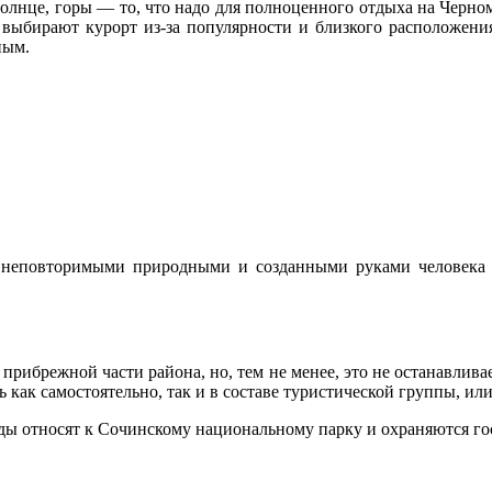
 солнце, горы — то, что надо для полноценного отдыха на Черн
 выбирают курорт из-за популярности и близкого расположени
ным.
т неповторимыми природными и созданными руками человека 
прибрежной части района, но, тем не менее, это не останавлива
ак самостоятельно, так и в составе туристической группы, или 
ды относят к Сочинскому национальному парку и охраняются го