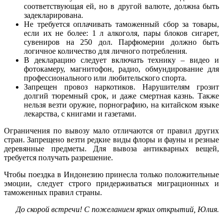
соответствующая ей, но в другой валюте, должна быть
задекларирована.
Не требуется оплачивать таможенный сбор за товары,
если их не более: 1 л алкоголя, пары блоков сигарет,
сувениров на 250 дол. Парфюмерии должно быть
логичное количество для личного потребления.
В декларацию следует включать технику – видео и
фотокамеру, магнитофон, радио, обмундирование для
профессионального или любительского спорта.
Запрещен провоз наркотиков. Нарушителям грозит
долгий тюремный срок, и даже смертная казнь. Также
нельзя везти оружие, порнографию, на китайском языке
лекарства, с книгами и газетами.
Ограничения по вывозу мало отличаются от правил других
стран. Запрещено везти редкие виды флоры и фауны и резные
деревянные предметы. Для вывоза антикварных вещей,
требуется получать разрешение.
Чтобы поездка в Индонезию принесла только положительные
эмоции, следует строго придерживаться миграционных и
таможенных правил страны.
До скорой встречи! С пожеланием ярких открытий, Юлия.