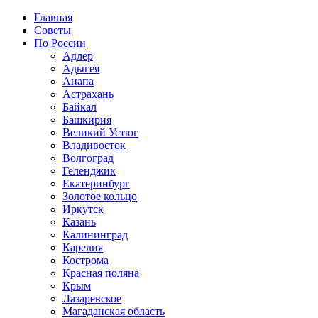
Главная
Советы
По России
Адлер
Адыгея
Анапа
Астрахань
Байкал
Башкирия
Великий Устюг
Владивосток
Волгоград
Геленджик
Екатеринбург
Золотое кольцо
Иркутск
Казань
Калининград
Карелия
Кострома
Красная поляна
Крым
Лазаревское
Магаданская область