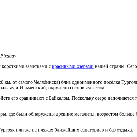
 Pixabay
с короткими заметками с
красивыми озерами
нашей страны. Сего
20 км. от самого Челябинска) близ одноименного посёлка Тургояк
Урал-тау и Ильменский, окружено сосновым лесом.
войств его сравнивают с Байкалом. Поскольку озеро наполняется 
еры, где были обнаружены древние мегалиты, возрастом больше 6 
ургояк или же на пляжах ближайших санаториев и баз отдыха.