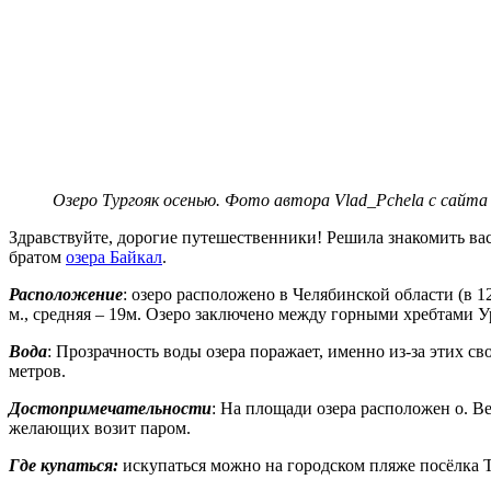
Озеро Тургояк осенью. Фото автора Vlad_Pchela с сайта
Здравствуйте, дорогие путешественники! Решила знакомить ва
братом
озера Байкал
.
Расположение
: озеро расположено в Челябинской области (в 1
м., средняя – 19м. Озеро заключено между горными хребтами 
Вода
: Прозрачность воды озера поражает, именно из-за этих с
метров.
Достопримечательности
: На площади озера расположен о. В
желающих возит паром.
Где купаться:
искупаться можно на городском пляже посёлка Т