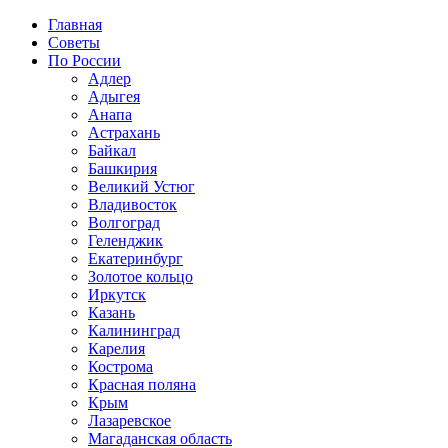
Главная
Советы
По России
Адлер
Адыгея
Анапа
Астрахань
Байкал
Башкирия
Великий Устюг
Владивосток
Волгоград
Геленджик
Екатеринбург
Золотое кольцо
Иркутск
Казань
Калининград
Карелия
Кострома
Красная поляна
Крым
Лазаревское
Магаданская область