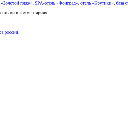
ь «Золотой пляж»
,
SPA-отель «Фонград»
,
отель «Крутики»
,
база 
лениями в комментариях!
ра россии