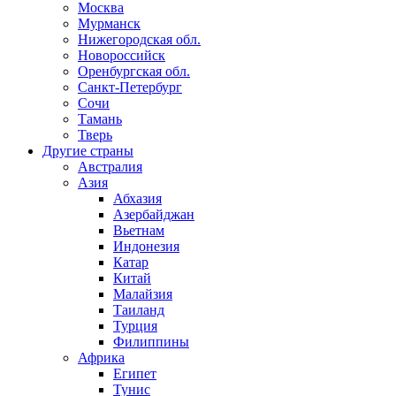
Москва
Мурманск
Нижегородская обл.
Новороссийск
Оренбургская обл.
Санкт-Петербург
Сочи
Тамань
Тверь
Другие страны
Австралия
Азия
Абхазия
Азербайджан
Вьетнам
Индонезия
Катар
Китай
Малайзия
Таиланд
Турция
Филиппины
Африка
Египет
Тунис