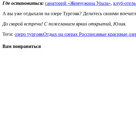
Где остановиться:
санаторий «Жемчужина Урала»
,
клуб-отел
А вы уже отдыхали на озере Тургояк? Делитесь своими впечат
До скорой встречи! С пожеланием ярких открытий, Юлия.
Теги:
озеро тургояк
Отдых на озерах России
самые красивые озе
Вам понравиться