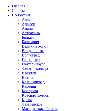
Главная
Советы
По России
Адлер
Адыгея
Анапа
Астрахань
Байкал
Башкирия
Великий Устюг
Владивосток
Волгоград
Геленджик
Екатеринбург
Золотое кольцо
Иркутск
Казань
Калининград
Карелия
Кострома
Красная поляна
Крым
Лазаревское
Магаданская область