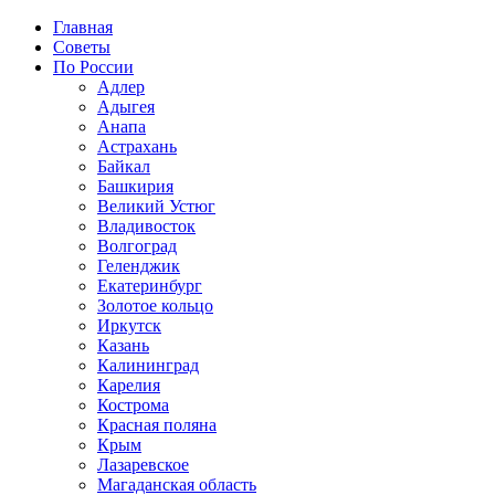
Главная
Советы
По России
Адлер
Адыгея
Анапа
Астрахань
Байкал
Башкирия
Великий Устюг
Владивосток
Волгоград
Геленджик
Екатеринбург
Золотое кольцо
Иркутск
Казань
Калининград
Карелия
Кострома
Красная поляна
Крым
Лазаревское
Магаданская область