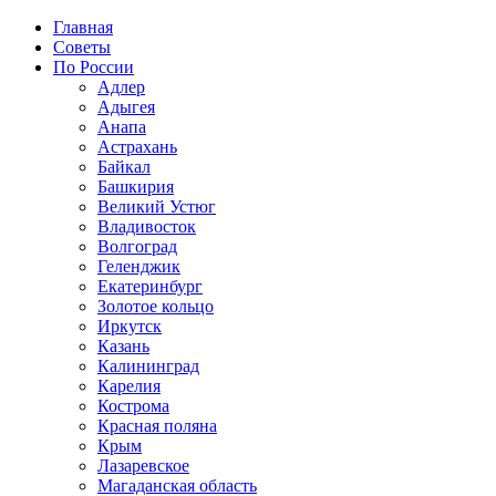
Главная
Советы
По России
Адлер
Адыгея
Анапа
Астрахань
Байкал
Башкирия
Великий Устюг
Владивосток
Волгоград
Геленджик
Екатеринбург
Золотое кольцо
Иркутск
Казань
Калининград
Карелия
Кострома
Красная поляна
Крым
Лазаревское
Магаданская область