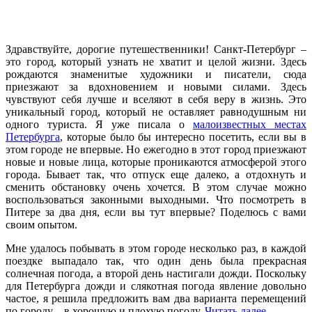
Здравствуйте, дорогие путешественники! Санкт-Петербург –
это город, который узнать не хватит и целой жизни. Здесь
рождаются знаменитые художники и писатели, сюда
приезжают за вдохновением и новыми силами. Здесь
чувствуют себя лучше и вселяют в себя веру в жизнь. Это
уникальный город, который не оставляет равнодушным ни
одного туриста. Я уже писала о
малоизвестных местах
Петербурга
, которые было бы интересно посетить, если вы в
этом городе не впервые. Но ежегодно в этот город приезжают
новые и новые лица, которые проникаются атмосферой этого
города. Бывает так, что отпуск еще далеко, а отдохнуть и
сменить обстановку очень хочется. В этом случае можно
воспользоваться законными выходными. Что посмотреть в
Питере за два дня, если вы тут впервые? Поделюсь с вами
своим опытом.
Мне удалось побывать в этом городе несколько раз, в каждой
поездке выпадало так, что один день была прекрасная
солнечная погода, а второй день настигали дожди. Поскольку
для Петербурга дожди и слякотная погода явление довольно
частое, я решила предложить вам два варианта перемещений
по городу – в хорошую и плохую погоду.
Читать далее…