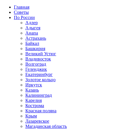
Главная
Советы
По России
Адлер
Адыгея
Анапа
Астрахань
Байкал
Башкирия
Великий Устюг
Владивосток
Волгоград
Геленджик
Екатеринбург
Золотое кольцо
Иркутск
Казань
Калининград
Карелия
Кострома
Красная поляна
Крым
Лазаревское
Магаданская область