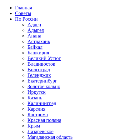
Главная
Советы
По России
Адлер
Адыгея
Анапа
Астрахань
Байкал
Башкирия
Великий Устюг
Владивосток
Волгоград
Геленджик
Екатеринбург
Золотое кольцо
Иркутск
Казань
Калининград
Карелия
Кострома
Красная поляна
Крым
Лазаревское
Магаданская область