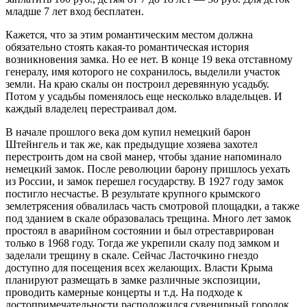
младше 7 лет вход бесплатен.
Кажется, что за этим романтическим местом должна
обязательно стоять какая-то романтическая история
возникновения замка. Но ее нет. В конце 19 века отставному
генералу, имя которого не сохранилось, выделили участок
земли. На краю скалы он построил деревянную усадьбу.
Потом у усадьбы поменялось еще несколько владельцев. И
каждый владелец перестраивал дом.
В начале прошлого века дом купил немецкий барон
Штейнгель и так же, как предыдущие хозяева захотел
перестроить дом на свой манер, чтобы здание напоминало
немецкий замок. После революции барону пришлось уехать
из России, и замок перешел государству. В 1927 году замок
постигло несчастье. В результате крупного крымского
землетрясения обвалилась часть смотровой площадки, а также
под зданием в скале образовалась трещина. Много лет замок
простоял в аварийном состоянии и был отреставрирован
только в 1968 году. Тогда же укрепили скалу под замком и
заделали трещину в скале. Сейчас Ласточкино гнездо
доступно для посещения всех желающих. Власти Крыма
планируют размещать в замке различные экспозиции,
проводить камерные концерты и т.д. На подходе к
достопримечательности расположился сувенирный городок.