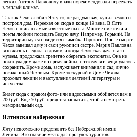
легких Антону Павловичу врачи порекомендовали переехать
в теплый климат.
Так как Чехов любил Ялту то, не раздумывая, купил землю и
построил дом. Переехал он сюда в конце 19 века. В Ялте
Чехов написал самые известные пьесы. Многие писатели и
поэты любили посещать Белую дачу. Например, Горький. На
территории музея находится скамейка Горького. После смерти
Чехов завещал дачу и свои рукописи сестре. Мария Павловна
всю жизнь следила за домом, а когда Чеховская дача стала
музеем, продолжала трепетно оберегать экспонаты. Она не
покинула дом даже во время войны, поэтому все вещи удалось
сохранить. Кроме дома, заслуживает внимания и сад, лично
посаженный Чеховым. Кроме экскурсий в Доме Чехова
проходят лекции и выступления деятелей литературы и
искусства.
Билет сюда с правом фото- или видеосъемки обойдется вам в
200 руб. Еще 50 руб. придется заплатить, чтобы осмотреть
мемориальный сад.
Ялтинская набережная
Ялту невозможно представить без Набережной имени
Ленина. Это главное место для прогулок туристов.