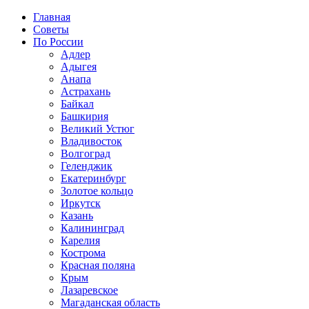
Главная
Советы
По России
Адлер
Адыгея
Анапа
Астрахань
Байкал
Башкирия
Великий Устюг
Владивосток
Волгоград
Геленджик
Екатеринбург
Золотое кольцо
Иркутск
Казань
Калининград
Карелия
Кострома
Красная поляна
Крым
Лазаревское
Магаданская область