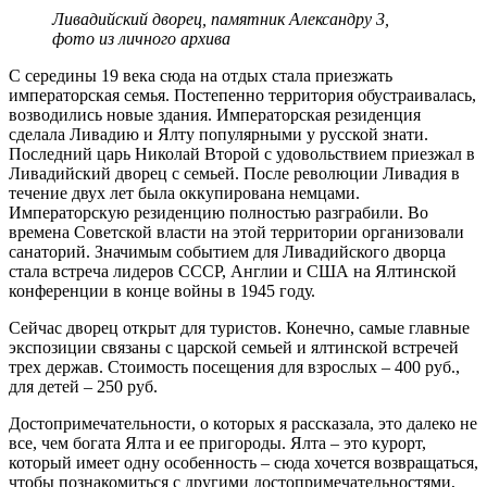
Ливадийский дворец, памятник Александру 3,
фото из личного архива
С середины 19 века сюда на отдых стала приезжать
императорская семья. Постепенно территория обустраивалась,
возводились новые здания. Императорская резиденция
сделала Ливадию и Ялту популярными у русской знати.
Последний царь Николай Второй с удовольствием приезжал в
Ливадийский дворец с семьей. После революции Ливадия в
течение двух лет была оккупирована немцами.
Императорскую резиденцию полностью разграбили. Во
времена Советской власти на этой территории организовали
санаторий. Значимым событием для Ливадийского дворца
стала встреча лидеров СССР, Англии и США на Ялтинской
конференции в конце войны в 1945 году.
Сейчас дворец открыт для туристов. Конечно, самые главные
экспозиции связаны с царской семьей и ялтинской встречей
трех держав. Стоимость посещения для взрослых – 400 руб.,
для детей – 250 руб.
Достопримечательности, о которых я рассказала, это далеко не
все, чем богата Ялта и ее пригороды. Ялта – это курорт,
который имеет одну особенность – сюда хочется возвращаться,
чтобы познакомиться с другими достопримечательностями,