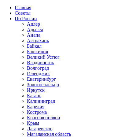
Главная
Советы
По России
Адлер
Адыгея
Анапа
Астрахань
Байкал
Башкирия
Великий Устюг
Владивосток
Волгоград
Геленджик
Екатеринбург
Золотое кольцо
Иркутск
Казань
Калининград
Карелия
Кострома
Красная поляна
Крым
Лазаревское
Магаданская область