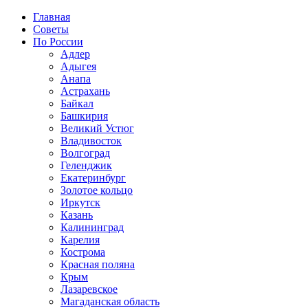
Главная
Советы
По России
Адлер
Адыгея
Анапа
Астрахань
Байкал
Башкирия
Великий Устюг
Владивосток
Волгоград
Геленджик
Екатеринбург
Золотое кольцо
Иркутск
Казань
Калининград
Карелия
Кострома
Красная поляна
Крым
Лазаревское
Магаданская область