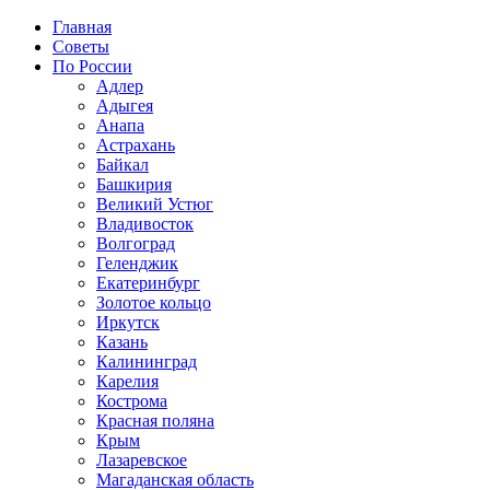
Главная
Советы
По России
Адлер
Адыгея
Анапа
Астрахань
Байкал
Башкирия
Великий Устюг
Владивосток
Волгоград
Геленджик
Екатеринбург
Золотое кольцо
Иркутск
Казань
Калининград
Карелия
Кострома
Красная поляна
Крым
Лазаревское
Магаданская область