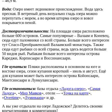
– 46,9 м.
Вода
: Озеро имеет ледниковое происхождение. Вода здесь
пресная. В ветреный день визуально гладь озера можно
перепутать с морем, а во время шторма озеро и вовсе
покрывается пеной.
Достопримечательности
: На площади озера расположено
больше 600 островов. Самые популярные – Валаам и Коневец,
сюда едут паломники со всей страны. Больше всего интересен
тут Спасо-Преображенский Валаамский монастырь. Также
сюда едут рыбаки со всей страны, ведь здесь водится больше
50 видов рыб. Рыбакам больше всего интересны острова
Кареджи, Корписаари и Воссинансаари.
Где купаться:
Пляжи расположены в основном на юге и
востоке озера, сезон купания короткий – июль и август. Ещё
для купания может быть интересен острова Койонсаари,
Мантсинсаари и Лункулансаари.
Где остановиться:
базы отдыха
«Ладога-озеро»
, «
Самая
Ладога
», «
Мир Маяков
», отели — «
Точка на карте
»,
«
Overtime
», «
Лумиваара
» и др.
А вы уже отдыхали на озере Ладожское? Делитесь своими
впечатлениями в комментариях!